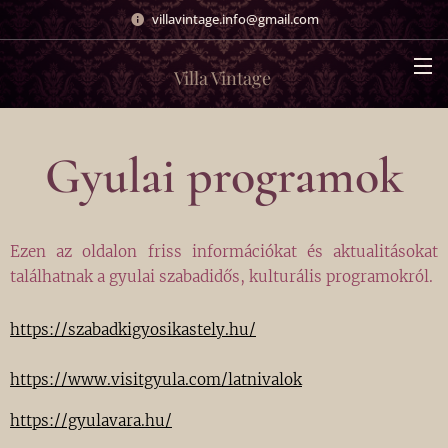
villavintage.info@gmail.com
Villa Vintage
Gyulai programok
Ezen az oldalon friss információkat és aktualitásokat
találhatnak a gyulai szabadidős, kulturális programokról.
https://szabadkigyosikastely.hu/
https://www.visitgyula.com/latnivalok
https://gyulavara.hu/