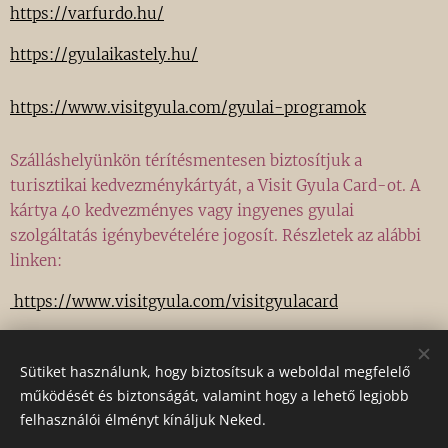
https://varfurdo.hu/
https://gyulaikastely.hu/
https://www.visitgyula.com/gyulai-programok
Szálláshelyünkön térítésmentesen biztosítjuk a
turisztikai kedvezménykártyát, a Visit Gyula Card-ot. A
kártya 40 kedvezményes vagy ingyenes gyulai
szolgáltatás igénybevételére jogosít. Részletek az alábbi
linken:
https://www.visitgyula.com/visitgyulacard
https://www.visitgyula.com/szallashely/villavintage
Sütiket használunk, hogy biztosítsuk a weboldal megfelelő
működését és biztonságát, valamint hogy a lehető legjobb
felhasználói élményt kínáljuk Neked.