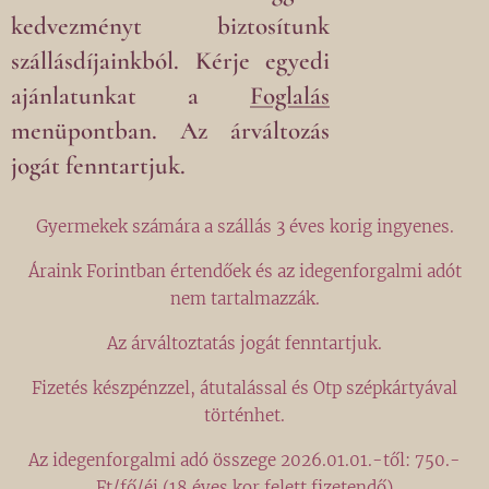
kedvezményt biztosítunk
szállásdíjainkból. Kérje egyedi
ajánlatunkat a
Foglalás
menüpontban. Az árváltozás
jogát fenntartjuk.
Gyermekek számára a szállás 3 éves korig ingyenes.
Áraink Forintban értendőek és az idegenforgalmi adót
nem tartalmazzák.
Az árváltoztatás jogát fenntartjuk.
Fizetés készpénzzel, átutalással és Otp szépkártyával
történhet.
Az idegenforgalmi adó összege 2026.01.01.-től: 750.-
Ft/fő/éj (18 éves kor felett fizetendő)