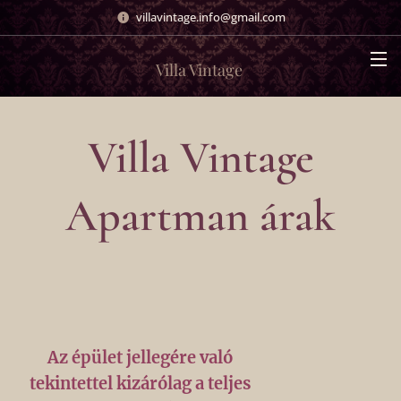
villavintage.info@gmail.com
Villa Vintage
Villa Vintage
Apartman árak
Az épület jellegére való
tekintettel kizárólag a teljes