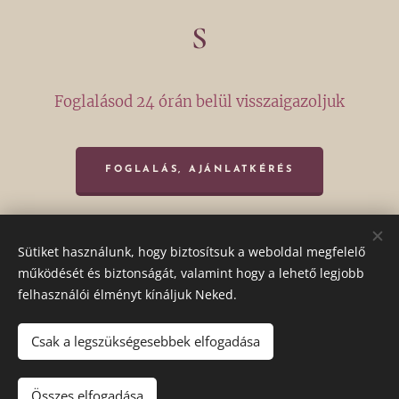
S
Foglalásod 24 órán belül visszaigazoljuk
FOGLALÁS, AJÁNLATKÉRÉS
Cím: 5700 Gyula, Villa utca 15/A.
Sütiket használunk, hogy biztosítsuk a weboldal megfelelő
Telefonszám: +36306807642
működését és biztonságát, valamint hogy a lehető legjobb
felhasználói élményt kínáljuk Neked.
Csak a legszükségesebbek elfogadása
1013 Budapest, Clark Ádám tér 1.
Minden jog fenntartva 2022
Összes elfogadása